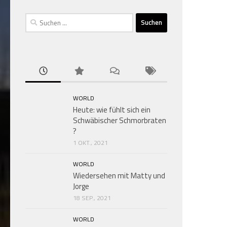
Suchen
nach:
WORLD
Heute: wie fühlt sich ein
Schwäbischer Schmorbraten
?
1 OKT., 2021
WORLD
Wiedersehen mit Matty und
Jorge
18 SEP., 2021
WORLD