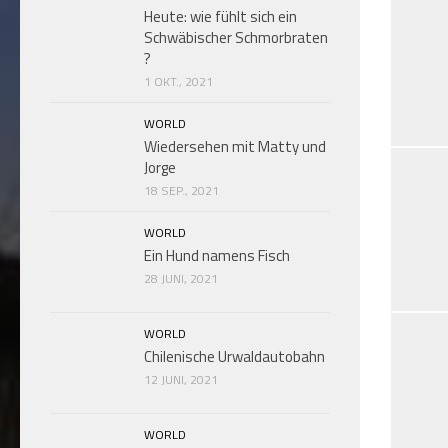
Heute: wie fühlt sich ein
Schwäbischer Schmorbraten
?
1 OKT., 2021
WORLD
Wiedersehen mit Matty und
Jorge
18 SEP., 2021
WORLD
Ein Hund namens Fisch
28 JUNI, 2021
WORLD
Chilenische Urwaldautobahn
12 JUNI, 2021
WORLD