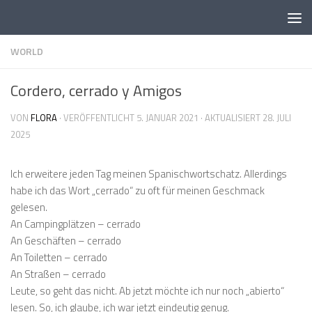
Skip to content
WORLD
Cordero, cerrado y Amigos
VON
FLORA
· VERÖFFENTLICHT
5. JANUAR 2021
· AKTUALISIERT
28. JULI
2025
Ich erweitere jeden Tag meinen Spanischwortschatz. Allerdings
habe ich das Wort „cerrado“ zu oft für meinen Geschmack
gelesen.
An Campingplätzen – cerrado
An Geschäften – cerrado
An Toiletten – cerrado
An Straßen – cerrado
Leute, so geht das nicht. Ab jetzt möchte ich nur noch „abierto“
lesen. So, ich glaube, ich war jetzt eindeutig genug.