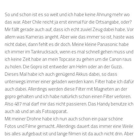
So und schon ist es so weit und ich habe keine Ahnung mehr wo
das war. Aber Chile reicht ja erst einmal für die Ortsangabe, oder?
Mir fällt gerade auch auf, dass ich echt zuviel Zeug dabei habe. Vor
allem was Kameras angeht. Aber wie das immer so ist, haste was
nicht dabei, dann fehlt es dir doch. Meine kleine Panasonic habe
ich immer im Tankrucksack, wenn es mal schnell gehen muss und
ich keine Zeit habe an mein Topcase zu gehen um die Canon raus
zu holen. Die Gopro ist entweder am Helm oder an der Guzzi.
Dieses Mal habe ich auch genügend Akkus dabei, so dass
unterwegs immer einer geladen werden kann. Filter habe ich dafür
auch dabei. Allerdings werden diese Filter mit Magneten an der
gopro gehalten und ich habe natürlich schon einen Filter verloren.
Also 487 mal darf mir das nicht passieren. Das Handy benutze ich
auch ab und an als Fotoapparat.
Mit meiner Drohne habe ich nun auch schon ein paar schöne
Fotos und Filme gemacht. Allerdings dauert das immer eine Weile
bis alles aufgebaut ist und lange filmen ist da auch nicht drin. Aber