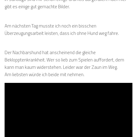
gibt es einige gut gemachte Bilder.
Am nächsten Tag musste ich noch ein bisschen
Überzeugungsarbeit leisten, dass ich ohne Hund weg fahre.
Der Nachbarshund hat anscheinend die gleiche
Beklopptenkrankheit. Wer so lieb zum Spielen auffordert, dem
kann man kaum widerstehen. Leider war der Zaun im Weg.
Am liebsten würde ich beide mit nehmen.