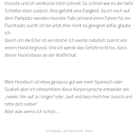
musste und ich verdrücke mich schnell. So schnell wie es der tiefe
Schotter eben zulässt. Also gefühlt eine Ewigkeit, da ich noch auf
dem Parkplatz wenden musste. Falls jemand einen Fahrer für ein
Fluchtauto sucht: ich bin jetzt eher nicht so geeignet dafür, glaube
ich.
Gleich um die Ecke ist ein Hostel. Ich werde natürlich zuerst von
einem Hund begrüsst. Und ich werde das Gefühl nicht los, dass
dieser Hund etwas an der Waffel hat.
Mein Hundisch ist etwa genauso gut wie mein Spanisch oder
Suaheli aber ich interpretiere diese Körpersprache entweder als:
„neiiiiin, hör auf zu singen“oder „lauf und lass mich hier zurück und
rette dich selber“
Aber was weiss ich schon…..
Ich glaube, der kennt alle Tricks