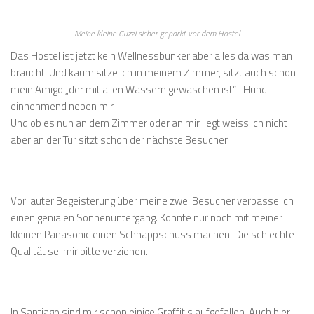
Meine kleine Guzzi sicher geparkt vor dem Hostel
Das Hostel ist jetzt kein Wellnessbunker aber alles da was man
braucht. Und kaum sitze ich in meinem Zimmer, sitzt auch schon
mein Amigo „der mit allen Wassern gewaschen ist“- Hund
einnehmend neben mir.
Und ob es nun an dem Zimmer oder an mir liegt weiss ich nicht
aber an der Tür sitzt schon der nächste Besucher.
Vor lauter Begeisterung über meine zwei Besucher verpasse ich
einen genialen Sonnenuntergang. Konnte nur noch mit meiner
kleinen Panasonic einen Schnappschuss machen. Die schlechte
Qualität sei mir bitte verziehen.
In Santiago sind mir schon einige Graffitis aufgefallen. Auch hier