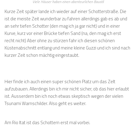
Viele Häuser haben einen abenteurlichen Baustil
Kurze Zeit später lande ich wieder auf einer Schotterstraße. Die
ist die meiste Zeit wunderbar zu fahren allerdings gab es ab und
an sehr tiefen Schotter (den mag ich ja gar nicht) und in einer
Kurve, kurz vor einer Brücke tiefen Sand (na, den mag ich erst
recht nicht) Aber ohne zu stürzen fahr ich diesen schönen
Küstenabschnitt entlang und meine kleine Guzzi und ich sind nach
kurzer Zeit schon mächtig eingestaubt.
Hier finde ich auch einen super schönen Platz um das Zelt
aufzubauen. Allerdings bin ich mir nicht sicher, ob das hier erlaubt
ist. Ausserdem bin ich noch etwas skeptisch wegen der vielen
Tsunami Warnschilder. Also geht es weiter.
Am Rio Itat ist das Schottern erst mal vorbei.