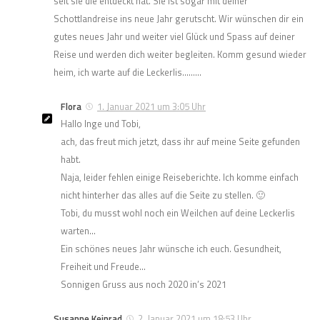
seit sie die entdeckt hat. Sie ist sogar mit deiner
Schottlandreise ins neue Jahr gerutscht. Wir wünschen dir ein
gutes neues Jahr und weiter viel Glück und Spass auf deiner
Reise und werden dich weiter begleiten. Komm gesund wieder
heim, ich warte auf die Leckerlis………
Flora
1. Januar 2021 um 3:05 Uhr
Hallo Inge und Tobi,
ach, das freut mich jetzt, dass ihr auf meine Seite gefunden
habt.
Naja, leider fehlen einige Reiseberichte. Ich komme einfach
nicht hinterher das alles auf die Seite zu stellen. 🙂
Tobi, du musst wohl noch ein Weilchen auf deine Leckerlis
warten…
Ein schönes neues Jahr wünsche ich euch. Gesundheit,
Freiheit und Freude…
Sonnigen Gruss aus noch 2020 in’s 2021
Susanne Keinrad
2. Januar 2021 um 18:53 Uhr