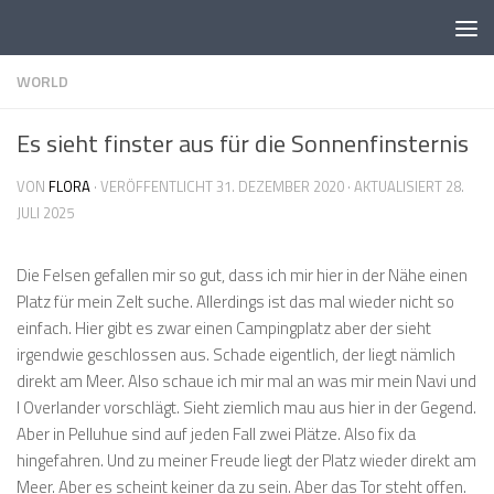
Skip to content
WORLD
Es sieht finster aus für die Sonnenfinsternis
VON
FLORA
· VERÖFFENTLICHT
31. DEZEMBER 2020
· AKTUALISIERT
28.
JULI 2025
Die Felsen gefallen mir so gut, dass ich mir hier in der Nähe einen
Platz für mein Zelt suche. Allerdings ist das mal wieder nicht so
einfach. Hier gibt es zwar einen Campingplatz aber der sieht
irgendwie geschlossen aus. Schade eigentlich, der liegt nämlich
direkt am Meer. Also schaue ich mir mal an was mir mein Navi und
I Overlander vorschlägt. Sieht ziemlich mau aus hier in der Gegend.
Aber in Pelluhue sind auf jeden Fall zwei Plätze. Also fix da
hingefahren. Und zu meiner Freude liegt der Platz wieder direkt am
Meer. Aber es scheint keiner da zu sein. Aber das Tor steht offen.