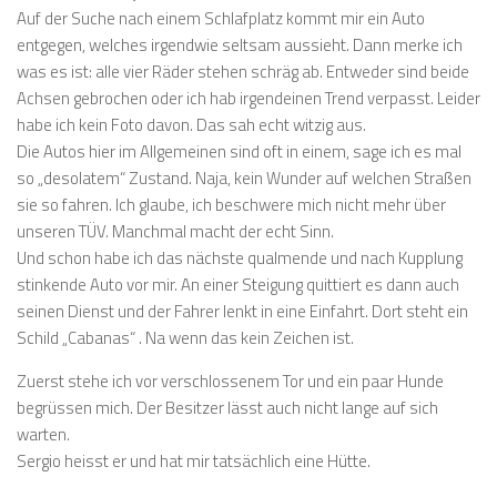
Auf der Suche nach einem Schlafplatz kommt mir ein Auto
entgegen, welches irgendwie seltsam aussieht. Dann merke ich
was es ist: alle vier Räder stehen schräg ab. Entweder sind beide
Achsen gebrochen oder ich hab irgendeinen Trend verpasst. Leider
habe ich kein Foto davon. Das sah echt witzig aus.
Die Autos hier im Allgemeinen sind oft in einem, sage ich es mal
so „desolatem“ Zustand. Naja, kein Wunder auf welchen Straßen
sie so fahren. Ich glaube, ich beschwere mich nicht mehr über
unseren TÜV. Manchmal macht der echt Sinn.
Und schon habe ich das nächste qualmende und nach Kupplung
stinkende Auto vor mir. An einer Steigung quittiert es dann auch
seinen Dienst und der Fahrer lenkt in eine Einfahrt. Dort steht ein
Schild „Cabanas“ . Na wenn das kein Zeichen ist.
Zuerst stehe ich vor verschlossenem Tor und ein paar Hunde
begrüssen mich. Der Besitzer lässt auch nicht lange auf sich
warten.
Sergio heisst er und hat mir tatsächlich eine Hütte.