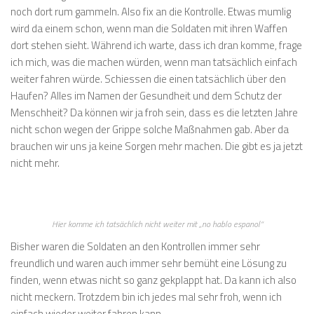
noch dort rum gammeln. Also fix an die Kontrolle. Etwas mumlig
wird da einem schon, wenn man die Soldaten mit ihren Waffen
dort stehen sieht. Während ich warte, dass ich dran komme, frage
ich mich, was die machen würden, wenn man tatsächlich einfach
weiter fahren würde. Schiessen die einen tatsächlich über den
Haufen? Alles im Namen der Gesundheit und dem Schutz der
Menschheit? Da können wir ja froh sein, dass es die letzten Jahre
nicht schon wegen der Grippe solche Maßnahmen gab. Aber da
brauchen wir uns ja keine Sorgen mehr machen. Die gibt es ja jetzt
nicht mehr.
Hier komme ich tatsächlich nicht weiter mit „no hablo espanol“
Bisher waren die Soldaten an den Kontrollen immer sehr
freundlich und waren auch immer sehr bemüht eine Lösung zu
finden, wenn etwas nicht so ganz gekplappt hat. Da kann ich also
nicht meckern. Trotzdem bin ich jedes mal sehr froh, wenn ich
einfach wieder weiter fahren kann.