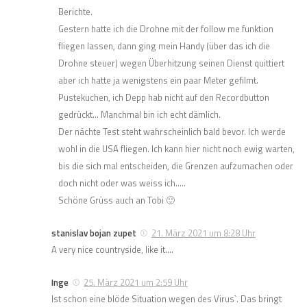
Berichte.
Gestern hatte ich die Drohne mit der follow me funktion
fliegen lassen, dann ging mein Handy (über das ich die
Drohne steuer) wegen Überhitzung seinen Dienst quittiert
aber ich hatte ja wenigstens ein paar Meter gefilmt.
Pustekuchen, ich Depp hab nicht auf den Recordbutton
gedrückt… Manchmal bin ich echt dämlich.
Der nächte Test steht wahrscheinlich bald bevor. Ich werde
wohl in die USA fliegen. Ich kann hier nicht noch ewig warten,
bis die sich mal entscheiden, die Grenzen aufzumachen oder
doch nicht oder was weiss ich…..
Schöne Grüss auch an Tobi 🙂
stanislav bojan zupet
21. März 2021 um 8:28 Uhr
A very nice countryside, like it….
Inge
25. März 2021 um 2:59 Uhr
Ist schon eine blöde Situation wegen des Virus`. Das bringt