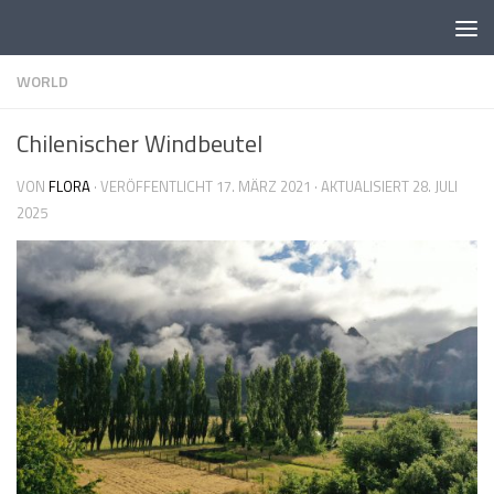
Skip to content
WORLD
Chilenischer Windbeutel
VON
FLORA
· VERÖFFENTLICHT
17. MÄRZ 2021
· AKTUALISIERT
28. JULI
2025