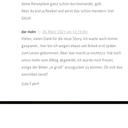
deine Reisepläne ganz schön durcheinander, gell.
Aber du bist ja flexibel und wirst das schon meistern. Viel
Glück!
der Holm
26. März 2021 um 13:19 Uhr
VIelen, vielen Dank für die neue Story. Ich warte auch immer
gespannt… hier bin ich wegen etwas viel Arbeit erst später
zum Lesen gekommen. Aber das macht ja nüchtzzz. Hat mich
umso mehr vom Alltag abgelenkt. Ich würde mich freuen,
einige der Bilder „in groß“ anzugucken zu können. Ob sich das
einrichten lässt?
Gute Fahrt!