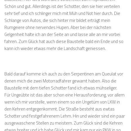
Schön und gut. Allerdings ist der Schotter, den sie hier verteilen
sehr tief und ich schlinger mich mit Müh und Not hier durch. Die
Schlange von Autos, die sich hinter mir bildet erträgt mein
Rumgeiere ohne nervendes Hupen. Aber bei der nächsten
Gelgenheit halte ich an der Seite an und lasse alle an mir vorbei
fahren. Zum Glück hat auch diese Baustelle bald ein Ende und so
kann ich wieder etwas mehr die Landschaft geniessen.
Bald darauf komme ich auch zu den Serpentinen am Queulat vor
denen mich die zwei Motorradfahrer gewarnt haben. Also die
Baustelle mit dem tiefen Schotter fand ich etwas mühseliger.
Für Ungeübte ist das aber schon eine Herausforderung, vor allem
wenn ich mir vorstelle, wenn einem so ein Ungetüm von LKW in
den Kehren entgegenkommt. Die Straße besteht aus ewtas
Schotter und festgefahrenem Lehm. Hin und wieder sind ein paar
ausgewaschene Stellen zu meistern. Zum Glück sind die Kehren
etwas breiter und ich habe Glück und mir kam nur ein PKW in so