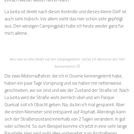
La Junta ist direkt nach dieser Kontrolle und dieses kleine Dorf ist
auch sehr hübsch. Vor allem sieht das hier schon sehr gepfelgt
aus. Den winzigen Campingplatz habe ich heute wieder ganz für
mich alleine.
Was man so alles findet auf den Campingplätzen. Und ja, ich überneme den Titel
kommentarlos 🙂
Die zwei Motorradfahrer, die ich in Osorne kennengelernt habe,
haben ein paar Tage Vorsprung und sie haben mir netterweise
geschrieben, wo sie sind und wie der Zustand der Straße ist. Nach
La Junta wird die Straße wohl ziemlich übel und am Parque
Queluat soll ich Obacht geben. Na, da bin ich mal gespannt. Aber
die ersten Kilometer sind entspannt auf Asphalt. Allerdings kann
sich der Straßenzustand innerhalb von 2 Tagen verändern. In gut
oder schlecht. So zum Beispiel komme ich jetzt in eine sehr lange
Baustelle. Hier wird wohl alles vorbereitet zum Asphaltieren.